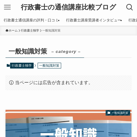
行政書士の通信講座比較ブログ
行政書士通信講座の評判・口コミ
行政書士講座受講者インタビュー
行政
ホーム
行政書士独学
一般知識対策
一般知識対策
– category –
行政書士独学
一般知識対策
当ページには広告が含まれています。
一般知識対策