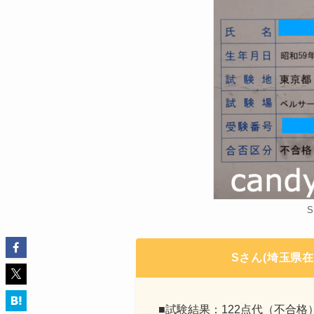
Sさん(埼玉県
■試験結果：122点代（不合格