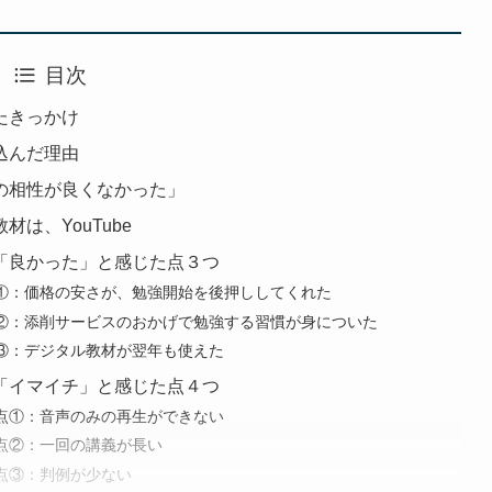
目次
たきっかけ
込んだ理由
の相性が良くなかった」
材は、YouTube
「良かった」と感じた点３つ
①：価格の安さが、勉強開始を後押ししてくれた
②：添削サービスのおかげで勉強する習慣が身についた
③：デジタル教材が翌年も使えた
「イマイチ」と感じた点４つ
点①：音声のみの再生ができない
点②：一回の講義が長い
点③：判例が少ない