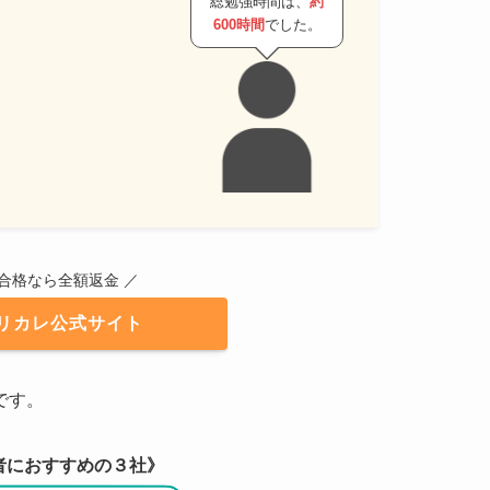
総勉強時間は、
約
600時間
でした。
不合格なら全額返金 ／
リカレ公式サイト
です。
者におすすめの３社》