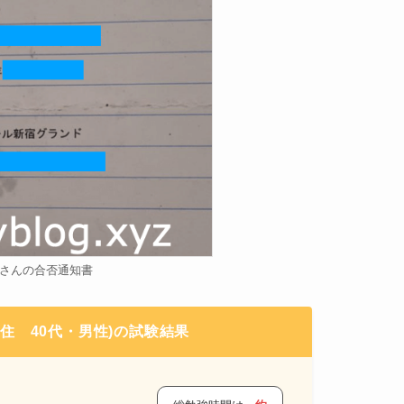
Sさんの合否通知書
在住 40代・男性)の試験結果
）