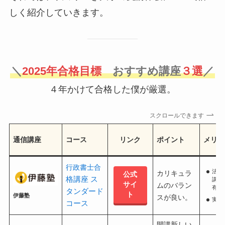
しく紹介していきます。
＼
2025年合格目標
おすすめ講座
３選
／
４年かけて合格した僕が厳選。
スクロールできます
通信講座
コース
リンク
ポイント
メリッ
行政書士合
法律
カリキュラ
公式
格講座 ス
講座
サイ
ムのバラン
有名
タンダード
ト
伊藤塾
スが良い。
実績
コース
開講新しい