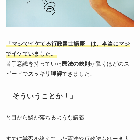
「マジでイケてる行政書士講座」は、本当にマジ
でイケていました。
苦手意識を持っていた
民法の総則
が驚くほどのス
ピードで
スッキリ理解
できました。
「そういうことか！」
と目から鱗が落ちるような講義。
すでに学習を終えていた憲法や行政法もゆーき大