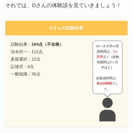
それでは、Dさんの体験談を見ていきましょう！
Dさんの試験結果
試験結果：
164点（不合格）
ゆーき大学の受
法令択一：112点
講期間は、
1ヶ
月半
ほど（総勉
多肢選択：12点
強期間は2ヶ月
記述式：4点
半ほど）
一般知識：36点
総勉強時間は、
約200時間
でし
た。