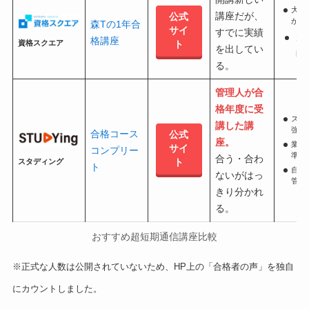
大人
講座だが、
公式
が担
森Tの1年合
サイ
すでに実績
コ
格講座
資格スクエア
ト
を出してい
良
る。
管理人が合
格年度に受
スマ
講した講
強が
合格コース
公式
座。
業界
サイ
コンプリー
準
合う・合わ
ト
スタディング
ト
自動
ないがはっ
管理
きり分かれ
る。
おすすめ超短期通信講座比較
※正式な人数は公開されていないため、HP上の「合格者の声」を独自
にカウントしました。