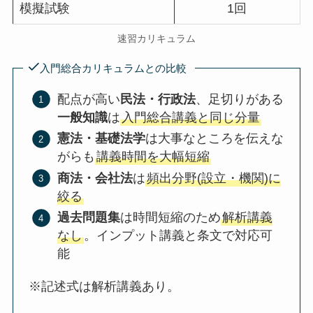
模擬試験
1回
速習カリキュラム
入門総合カリキュラムとの比較
配点が高い
民法・行政法
、足切りがある
一般知識
は
入門総合講義と同じ分量
憲法・基礎法学
は大事なところを伝えな
がらも
講義時間を大幅短縮
商法・会社法
は
頻出分野(設立・機関)に
絞る
過去問題集
は時間短縮のため
解析講義
なし
。インプット講義と条文で対応可
能
※記述式は解析講義あり。