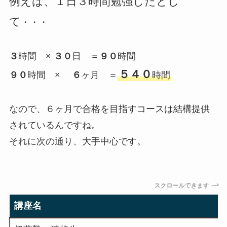
例えば、１日３時間勉強したとし
て
・・・
３
時間 ×
３０
日 ＝
９０
時間
５４０
９０
時間 ×
６
ヶ月 ＝
時間
なので、６ヶ月で合格を目指すコースは結構提供
されているんですね。
それに次の通り、大手中心です。
スクロールできます
講座名