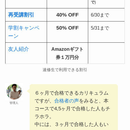
で
)
再受講割引
40% OFF
6/30まで
学割キャンペ
50% OFF
5/31まで
ーン
友人紹介
Amazonギフト
券１万円分
速修生で利用できる割引
６ヶ月で合格できるカリキュラム
ですが、
合格者の声
をみると、本
管理人
コースで4,5ヶ月で合格した人もチ
ラホラ。
中には、３ヶ月で合格した人もい