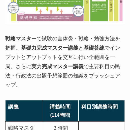
戦略マスター
で試験の全体像・戦略・勉強方法を
把握。
基礎力完成マスター講義
と
基礎答練
でイン
プットとアウトプットを交互に行い全範囲を一
周。さらに
実力完成マスター講義
で主要科目の民
法・行政法の出題予想範囲の知識をブラッシュア
ップ。
講義
講義時間
科目別講義時間
(114時間)
戦略マスタ
３時間