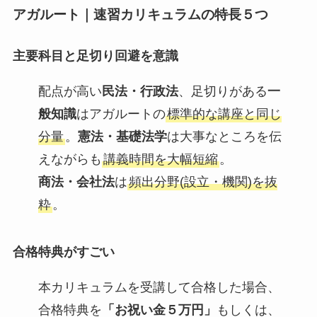
アガルート｜速習カリキュラムの特長５つ
主要科目と足切り回避を意識
配点が高い
民法・行政法
、足切りがある
一
般知識
はアガルートの
標準的な講座と同じ
分量
。
憲法・基礎法学
は大事なところを伝
えながらも
講義時間を大幅短縮
。
商法・会社法
は
頻出分野(設立・機関)を抜
粋
。
合格特典がすごい
本カリキュラムを受講して合格した場合、
合格特典を
「お祝い金５万円」
もしくは、