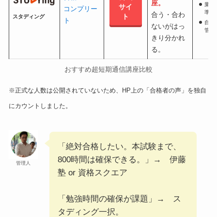
座。
業界
サイ
コンプリー
準
合う・合わ
ト
スタディング
ト
自動
ないがはっ
管理
きり分かれ
る。
おすすめ超短期通信講座比較
※正式な人数は公開されていないため、HP上の「合格者の声」を独自
にカウントしました。
「絶対合格したい。本試験まで、
800時間は確保できる。」→ 伊藤
管理人
塾 or 資格スクエア
「勉強時間の確保が課題」→ ス
タディング一択。