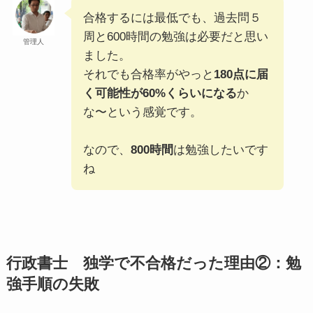
合格するには最低でも、過去問５
周と600時間の勉強は必要だと思い
管理人
ました。
それでも合格率がやっと
180点に届
く可能性が60%くらいになる
か
な〜という感覚です。
なので、
800時間
は勉強したいです
ね
行政書士 独学で不合格だった理由②：勉
強手順の失敗