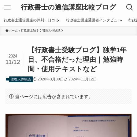
行政書士の通信講座比較ブログ
行政書士通信講座の評判・口コミ
行政書士講座受講者インタビュー
行政
ホーム
行政書士独学
管理人体験談
【行政書士受験ブログ】独学1年
2024
目、不合格だった理由｜勉強時
11/12
間・使用テキストなど
2020年3月30日
2024年11月12日
管理人体験談
当ページには広告が含まれています。