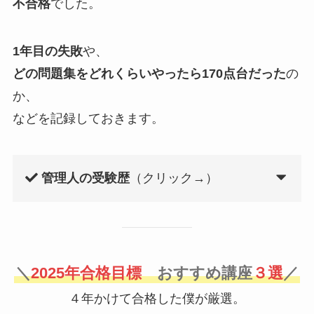
不合格
でした。
1年目の失敗
や、
どの問題集をどれくらいやったら170点台だった
の
か、
などを記録しておきます。
管理人の受験歴
（クリック→）
＼
2025年合格目標
おすすめ講座
３選
／
４年かけて合格した僕が厳選。