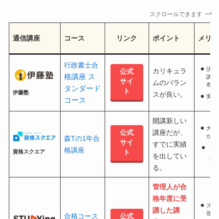
スクロールできます
通信講座
コース
リンク
ポイント
メリッ
行政書士合
法律
カリキュラ
公式
格講座 ス
講座
サイ
ムのバラン
有名
タンダード
ト
伊藤塾
スが良い。
実績
コース
開講新しい
大人
講座だが、
公式
が担
森Tの1年合
サイ
すでに実績
コ
格講座
資格スクエア
ト
を出してい
良
る。
管理人が合
格年度に受
スマ
講した講
強が
合格コース
公式