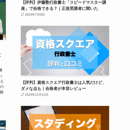
【評判】伊藤塾行政書士「スピードマスター講
座」で合格できる？｜正規受講者に聞いた
2024年7月8日
と
番
っ
答え
【評判】資格スクエア行政書士は人気だけど、
役の
ダメな点も｜合格者が本音レビュー
受験
2024年11月12日
ュー