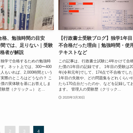
合格、勉強時間の目安
【行政書士受験ブログ】独学1年目
時間では、足りない｜受験
不合格だった理由｜勉強時間・使
合格者が解説
テキストなど
に独学で合格するための勉強時
この記事は、行政書士試験に4年かけて合
す。ネット上では、300〜400
た僕の1年目の記録です。 1年目の受験は20
人もいれば、2,000時間という
年(令和元年)でして、174点で不合格でし
実際のところはどうなの？ こ
1年目の失敗や、どの問題集をどれくらい
に僕の実体験を基にお答えしま
たら170点台だったのか、などを記録して
験歴（クリック→） と...
ます。 管理人の受験歴（クリック...
2020年3月30日
.
2
3
4