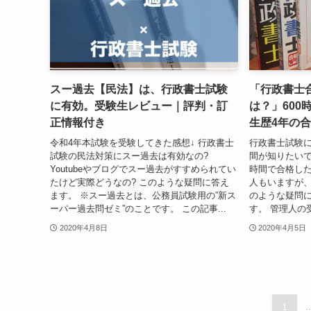
スー過去【民法】は、行政書士試験
「行政書士
に有効。受験生レビュー｜評判・訂
は？」600
正情報付き
生歴4年の
令和4年本試験を受験してきた感想↓ 行政書士
行政書士試験
試験の民法対策にスー過去は有効なの?
間が知りたいで
Youtubeやブログでスー過去がすすめられてい
時間で合格した
たけど実際どうなの? このような疑問に答え
人もいますが、
ます。 ※スー過去とは、公務員試験用の”新ス
のような疑問
ーパー過去問ゼミ”のことです。 この記事...
す。 管理人の受
2020年4月8日
2020年4月5日
1
..