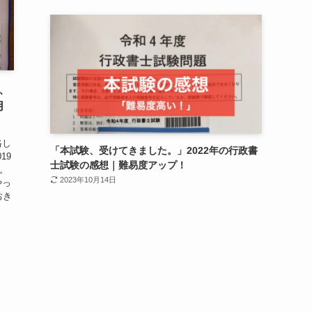
、
用
格し
「本試験、受けてきました。」2022年の行政書
19
士試験の感想｜難易度アップ！
た。
2023年10月14日
やっ
おき