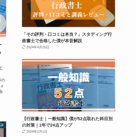
「その評判・口コミは本当？」スタディング行
政書士で合格した僕が本音解説
ー
2024年4月25日
っ
C
以
事の
ウォ
命
【行政書士｜一般知識】僕が52点取れた科目別
の対策｜1年で24点アップ
験談
2024年1月1日