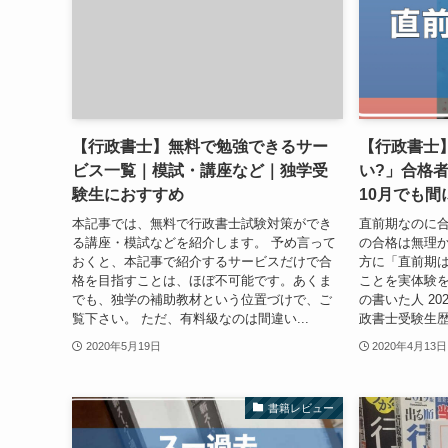
【行政書士】無料で勉強できるサー
【行政書士
ビス一覧｜模試・講座など｜独学受
い?」合格
験生におすすめ
10月でも間
本記事では、無料で行政書士試験対策ができ
直前期なのに
る講座・模試などを紹介します。 予め言って
の合格は無理か
おくと、本記事で紹介するサービスだけで合
方に「直前期
格を目指すことは、ほぼ不可能です。あくま
ことを実体験を
でも、独学の補助教材という位置づけで、ご
の書いた人 2
覧下さい。 ただ、有料級なのは間違い...
政書士受験生歴
2020年5月19日
2020年4月13日
書籍レビュー