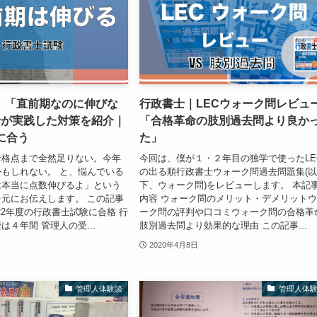
】「直前期なのに伸びな
行政書士｜LECウォーク問レビュ
者が実践した対策を紹介｜
「合格革命の肢別過去問より良か
に合う
た」
合格点まで全然足りない。今年
今回は、僕が１・２年目の独学で使ったLE
もしれない。 と、悩んでいる
の出る順行政書士ウォーク問過去問題集(
は本当に点数伸びるよ」という
下、ウォーク問)をレビューします。 本記
元にお伝えします。 この記事
内容 ウォーク問のメリット・デメリット
022年度の行政書士試験に合格 行
ーク問の評判や口コミウォーク問の合格革
は４年間 管理人の受...
肢別過去問より効果的な理由 この記事...
2020年4月8日
管理人体験談
管理人体