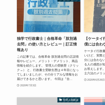
独学で行政書士｜合格革命「肢別過
【ケータイ
去問」の使い方とレビュー｜訂正情
僕には合わ
報あり
ケータイ行政
いけど、実際ど
この記事では、合格革命 肢別過去問の正誤情
分には合わな
報やレビュー、メリット・デメリット、商品
る人の感想が知
情報を紹介します。 管理人の受験歴（クリッ
お答えします。
ク→） と、行政書士受験生歴は４年目になっ
士六法のメリッ
てしまいましたが、その分リアルな情報をお
届けできるかと思います。 今回は『合...
2020年6月26日
2020年7月3日
管理人体験談