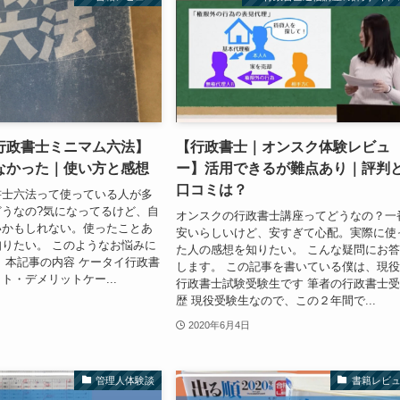
行政書士ミニマム六法】
【行政書士｜オンスク体験レビュ
なかった｜使い方と感想
ー】活用できるが難点あり｜評判
口コミは？
書士六法って使っている人が多
うなの?気になってるけど、自
オンスクの行政書士講座ってどうなの？一
いかもしれない。使ったことあ
安いらしいけど、安すぎて心配。実際に使
りたい。 このようなお悩みに
た人の感想を知りたい。 こんな疑問にお
 本記事の内容 ケータイ行政書
します。 この記事を書いている僕は、現
ト・デメリットケー...
行政書士試験受験生です 筆者の行政書士
歴 現役受験生なので、この２年間で...
2020年6月4日
管理人体験談
書籍レビ