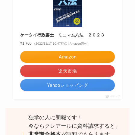
ケータイ行政書士 ミニマム六法 ２０２３
¥1,760
（2022/11/17 10:47時点 | Amazon調べ）
Amazon
楽天市場
Yahooショッピング
ポチップ
独学の人に朗報です！
今ならクレアールに資料請求すると、
非常識合格本
が無料でもらえます。