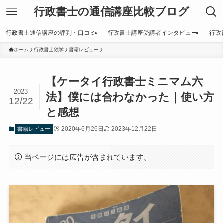
行政書士の通信講座比較ブログ
行政書士通信講座の評判・口コミ
行政書士講座受講者インタビュー
行政
ホーム
行政書士独学
書籍レビュー
【ケータイ行政書士ミニマム六
2023
法】僕には合わなかった｜使い方
12/22
と感想
2020年6月26日
2023年12月22日
書籍レビュー
当ページには広告が含まれています。