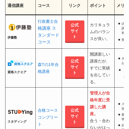
通信講座
コース
リンク
ポイント
メリッ
行政書士合
法律
カリキュラ
公式
格講座 ス
講座
サイ
ムのバラン
有名
タンダード
ト
伊藤塾
スが良い。
実績
コース
開講新しい
大人
講座だが、
公式
が担
森Tの1年合
サイ
すでに実績
コ
格講座
資格スクエア
ト
を出してい
良
る。
管理人が合
格年度に受
スマ
講した講
強が
合格コース
公式
座。
業界
サイ
コンプリー
準
合う・合わ
ト
スタディング
ト
自動
ないがはっ