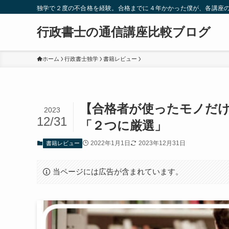
独学で２度の不合格を経験。合格までに４年かかった僕が、各講座
行政書士の通信講座比較ブログ
ホーム
行政書士独学
書籍レビュー
【合格者が使ったモノだ
2023
12/31
「２つに厳選」
2022年1月1日
2023年12月31日
書籍レビュー
当ページには広告が含まれています。